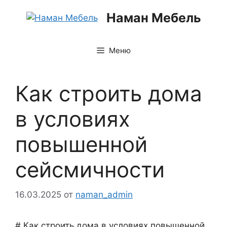
Перейти
Наман Мебель
к
содержимому
Меню
Как строить дома
в условиях
повышенной
сейсмичности
16.03.2025
от
naman_admin
# Как строить дома в условиях повышенной