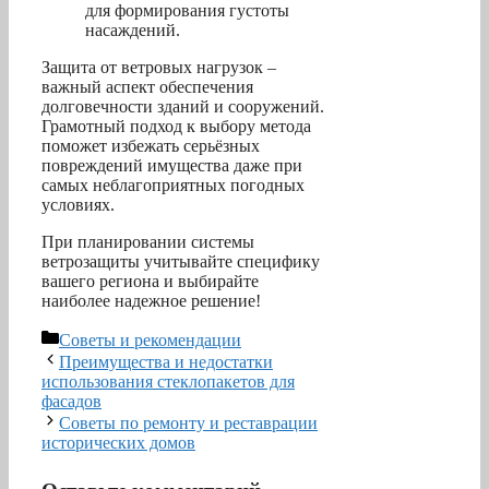
для формирования густоты
насаждений.
Защита от ветровых нагрузок –
важный аспект обеспечения
долговечности зданий и сооружений.
Грамотный подход к выбору метода
поможет избежать серьёзных
повреждений имущества даже при
самых неблагоприятных погодных
условиях.
При планировании системы
ветрозащиты учитывайте специфику
вашего региона и выбирайте
наиболее надежное решение!
Рубрики
Советы и рекомендации
Преимущества и недостатки
использования стеклопакетов для
фасадов
Советы по ремонту и реставрации
исторических домов