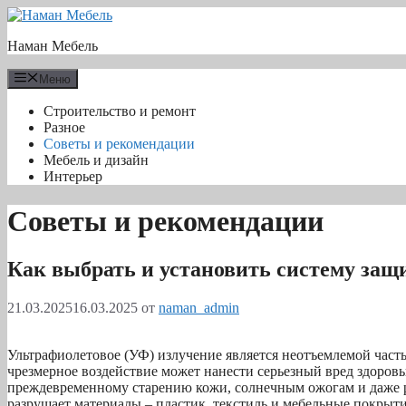
Перейти
к
Наман Мебель
содержимому
Меню
Строительство и ремонт
Разное
Советы и рекомендации
Мебель и дизайн
Интерьер
Советы и рекомендации
Как выбрать и установить систему защ
21.03.2025
16.03.2025
от
naman_admin
Ультрафиолетовое (УФ) излучение является неотъемлемой часть
чрезмерное воздействие может нанести серьезный вред здоро
преждевременному старению кожи, солнечным ожогам и даже р
разрушает материалы – пластик, текстиль и мебельные покрыт