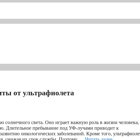
иты от ультрафиолета
ю солнечного света. Оно играет важную роль в жизни человека,
вью. Длительное пребывание под УФ-лучами приводит к
азвитию онкологических заболеваний. Кроме того, ультрафиоле
ия, снижая их срок службы. Поэтому …
Читать далее