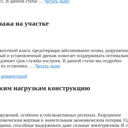
сс. В данной статье …
Читать далее
нажа на участке
збыточной влаги, предотвращая заболачивание почвы, разрушени
нный и установленный дренаж помогает поддерживать оптималь
одлевает срок службы построек. В данной статье мы подробно
 их установки. …
Читать далее
е комментарий
ским нагрузкам конструкцию
ооружений, особенно в сейсмоактивных регионах. Разрушение
еловеческим жертвам и значительным экономическим потерям. О
ания, способные выдерживать даже сильные землетрясения. В э