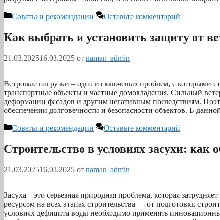
Рубрики
Советы и рекомендации
Оставьте комментарий
Как выбрать и установить защиту от в
21.03.2025
16.03.2025
от
naman_admin
Ветровые нагрузки – одна из ключевых проблем, с которыми с
транспортные объекты и частные домовладения. Сильный вете
деформации фасадов и другим негативным последствиям. Поэто
обеспечении долговечности и безопасности объектов. В данн
Рубрики
Советы и рекомендации
Оставьте комментарий
Строительство в условиях засухи: как 
21.03.2025
16.03.2025
от
naman_admin
Засуха – это серьезная природная проблема, которая затрудняе
ресурсом на всех этапах строительства — от подготовки строи
условиях дефицита воды необходимо применять инновационны