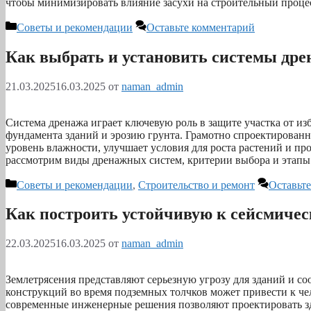
чтобы минимизировать влияние засухи на строительный проце
Рубрики
Советы и рекомендации
Оставьте комментарий
Как выбрать и установить системы дре
21.03.2025
16.03.2025
от
naman_admin
Система дренажа играет ключевую роль в защите участка от и
фундамента зданий и эрозию грунта. Грамотно спроектирова
уровень влажности, улучшает условия для роста растений и пр
рассмотрим виды дренажных систем, критерии выбора и этапы
Рубрики
Советы и рекомендации
,
Строительство и ремонт
Оставьт
Как построить устойчивую к сейсмиче
22.03.2025
16.03.2025
от
naman_admin
Землетрясения представляют серьезную угрозу для зданий и с
конструкций во время подземных толчков может привести к ч
современные инженерные решения позволяют проектировать зд